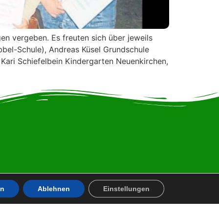
n vergeben. Es freuten sich über jeweils
bbel-Schule), Andreas Küsel Grundschule
 Kari Schiefelbein Kindergarten Neuenkirchen,
en
Ablehnen
Einstellungen