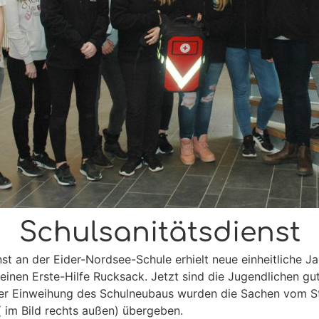
Schulsanitätsdienst
st an der Eider-Nordsee-Schule erhielt neue einheitliche J
einen Erste-Hilfe Rucksack. Jetzt sind die Jugendlichen gu
 der Einweihung des Schulneubaus wurden die Sachen vom S
 im Bild rechts außen) übergeben.