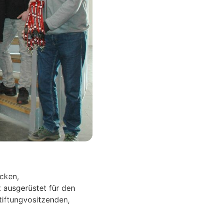
acken,
t ausgerüstet für den
tiftungvositzenden,