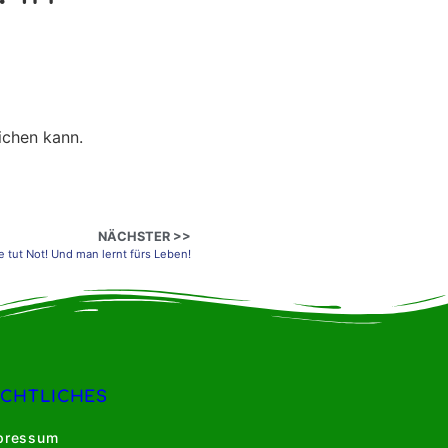
ichen kann.
NÄCHSTER >>
fe tut Not! Und man lernt fürs Leben!
ECHTLICHES
pressum