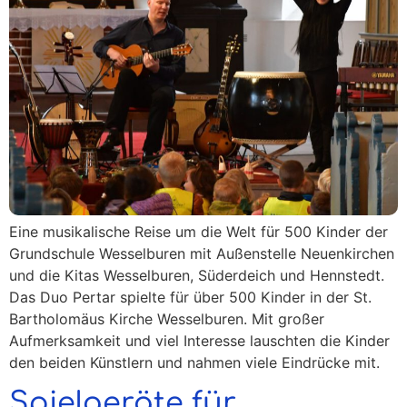
Eine musikalische Reise um die Welt für 500 Kinder der
Grundschule Wesselburen mit Außenstelle Neuenkirchen
und die Kitas Wesselburen, Süderdeich und Hennstedt.
Das Duo Pertar spielte für über 500 Kinder in der St.
Bartholomäus Kirche Wesselburen. Mit großer
Aufmerksamkeit und viel Interesse lauschten die Kinder
den beiden Künstlern und nahmen viele Eindrücke mit.
Spielgeräte für